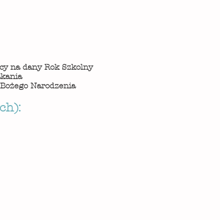
acy na dany Rok Szkolny
tkania
t Bożego Narod
zenia
ch):