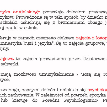
zyka angielskiego
pozwalają dzieciom przyswa
szyków. Prowadzone są w taki sposób, by dziecko n
szkolaki osłuchują się z brzmieniem obcego 
ej nauki w szkole.
oferuje w ramach czesnego ciekawe
zajęcia z logo
imnastyka buzi i języka". Są to zajęcia grupowe, 
yjny.
wojowa
to zajęcia prowadzone przez fizjoterape
 sylwetki.
 mają możliwość umuzykalniania - uczą się 
zyce.
czesnego, naszymi dziećmi opiekuje się
psycholo
ich zachowanie. W zależności od potrzeb, spotyka 
lub kieruje do Poradni Psychologiczno- Pe