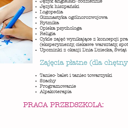
Język angielski- codziennie
Język hiszpański
Logopedia
Gimnastyka ogólnorozwojowa
Rytmika
Opieka psychologa
Religia
Cykle zajęć wynikające z koncepcji pr
(eksperymenty, ciekawe warsztaty, spo
Upominki z okazji Dnia Dziecka, Świą
Zajęcia płatne (dla chętny
Taniec- balet i taniec towarzyski
Szachy
Programowanie
Alpakoterapia
PRACA PRZEDSZKOLA: