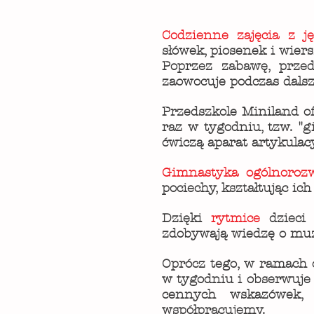
Codzienne zajęcia z ję
słówek, piosenek i wier
Poprzez zabawę, przed
zaowocuje podczas dalsz
Przedszkole Miniland 
raz w tygodniu, tzw. "g
ćwiczą aparat artykulac
Gimnastyka ogólnoroz
pociechy, kształtując ich
Dzięki
rytmice
dzieci
zdobywają wiedzę o mu
Oprócz tego, w ramach 
w tygodniu i obserwuje 
cennych wskazówek, 
współpracujemy.