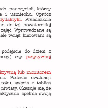
h nauczycieli, którzy
ia i uśmiechu. Oprócz
odydaktyki.
Przedszkole
e do tej nowatorskiej
 zajęć. Wprowadzane są
iele wciąż kierowani są
podejście do dzieci z
emocy) czy
pozytywnej
raktywną lub monitorem
e. Podczas ewaluacji
oku, zajęcia z tablicą
wiaty. Okazuje się, że
faktyczne spełnia swoją