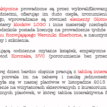
aktyczne
prowadzone są przez wykwalifikowanyc
ziećmi, ofiarując im dużo ciepła, zrozumien
go, wprowadzane są również
elementy Glott
estawy
klocków LOGO
i inne materiały niezbędn
dszkole posiada licencję na prowadzenie tychże
u Rozwijającego Weroniki Sherborne
, a nauczyc
y i szkolenia.
jącą codzienne czytanie książek, empatyczne 
etod
Korczaka
,
NVC
(porozumienie bez prz
ej dzieci bardzo chętnie pracują z
tablicą inte
 pozwala im na zabawę i naukę jednocześni
yła się w naszej placówce w listopadzie 2013 r
ie na wizytatorach skierowanych z kuratorium oś
cznych placówek, w której tablica interaktywna 