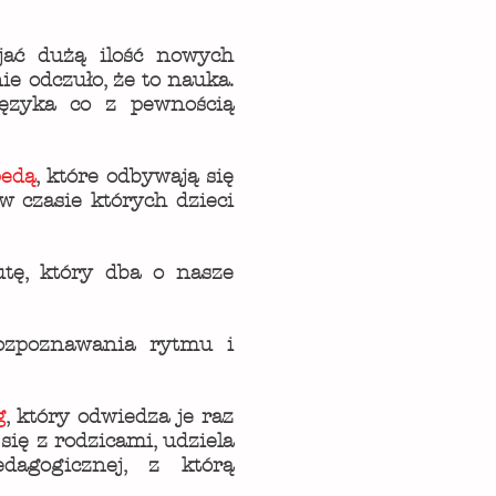
jać dużą ilość nowych
ie odczuło, że to nauka.
języka co z pewnością
pedą
, które odbywają się
w czasie których dzieci
utę, który dba o nasze
rozpoznawania rytmu i
g
, który odwiedza je raz
się z rodzicami, udziela
dagogicznej, z którą