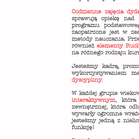
Codzienne zajęcia dyd
sprawują opiekę nad d
programu podstawowe
zaopatrzone jest w z
metody nauczania. Prze
również
elementy Ruch
na różnego rodzaju kurs
Jesteśmy kadrą, promu
wykorzystywaniem m
dyscypliny.
W każdej grupie wiekow
interaktywnym
, która
zewnętrznej, która odb
wywarły ogromne wrażen
jesteśmy jedną z nieli
funkcję!